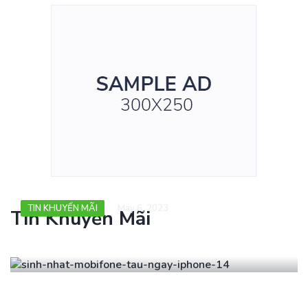
TIN KHUYẾN MÃI
May 6, 2023
Tin Khuyến Mãi
Sinh nhật MobiFone – Tậu ngay
iPhone 14